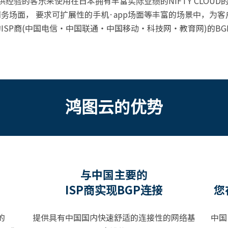
经验的客乐来使用在日本拥有丰富实际业绩的NIFTY CLOU
务场面， 要求可扩展性的手机·app场面等丰富的场景中，为
ISP商(中国电信・中国联通・中国移动・科技网・教育网)的B
鸿图云的优势
与中国主要的
ISP商实现BGP连接
您
的
提供具有中国国内快速舒适的连接性的网络基
中国