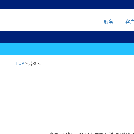
服务
客
TOP
>
鸿图云