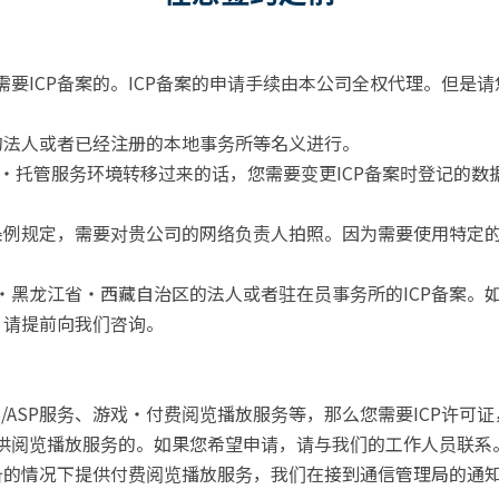
要ICP备案的。ICP备案的申请手续由本公司全权代理。但是请
内的法人或者已经注册的本地事务所等名义进行。
・托管服务环境转移过来的话，您需要变更ICP备案时登记的数
律条例规定，需要对贵公司的网络负责人拍照。因为需要使用特定
・黑龙江省・西藏自治区的法人或者驻在员事务所的ICP备案。
，请提前向我们咨询。
aS/ASP服务、游戏・付费阅览播放服务等，那么您需要ICP许
供阅览播放服务的。如果您希望申请，请与我们的工作人员联系
完备的情况下提供付费阅览播放服务，我们在接到通信管理局的通